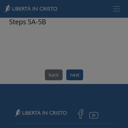
Skip to main content
Steps 5A-5B
back
next
Image
Image